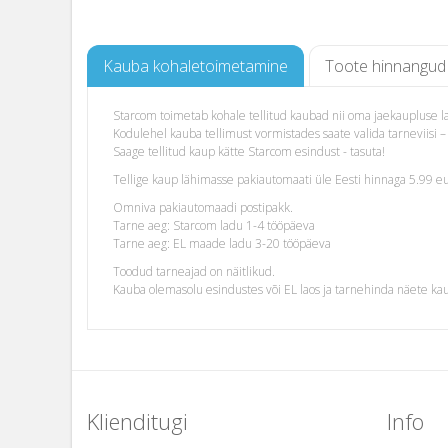
Kauba kohaletoimetamine
Toote hinnangud
Starcom toimetab kohale tellitud kaubad nii oma jaekaupluse lao
Kodulehel kauba tellimust vormistades saate valida tarneviis
Saage tellitud kaup kätte Starcom esindust - tasuta!
Tellige kaup lähimasse pakiautomaati üle Eesti hinnaga 5.99 eu
Omniva pakiautomaadi postipakk.
Tarne aeg: Starcom ladu 1-4 tööpäeva
Tarne aeg: EL maade ladu 3-20 tööpäeva
Toodud tarneajad on näitlikud.
Kauba olemasolu esindustes või EL laos ja tarnehinda näete ka
Klienditugi
Info