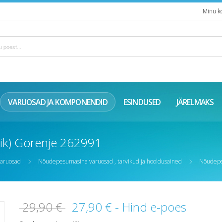
Minu k
VARUOSAD JA KOMPONENDID
ESINDUSED
JÄRELMAKS
vik) Gorenje 262991
aruosad
Nõudepesumasina varuosad , tarvikud ja hooldusained
Nõudepes
29,90 €
27,90 €
- Hind e-poes