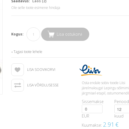
Saadavus:
Laos (2)
Ole selle toote esimene hindaja
Lisa ostukorvi
Kogus:
Tagasi toote lehele
«
LISA SOOVIKORVI
Osta endale sobiv toode Liisi
LISA VÕRDLUSESSE
järelmaksuga! Lepingu sõlmim
järgmisel etapil, ostumomendil
Sissemakse
Periood
EUR
kuud
2.91
€
Kuumakse: