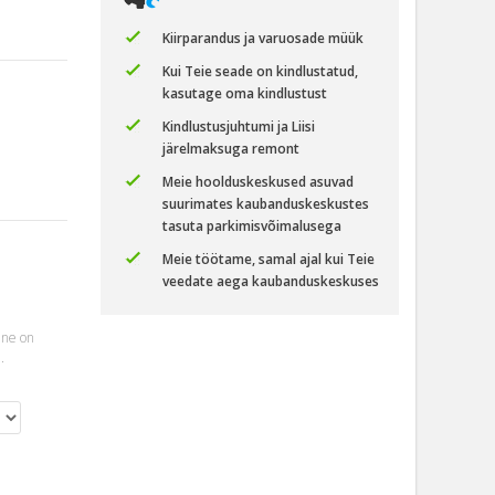
Kiirparandus ja varuosade müük
Kui Teie seade on kindlustatud,
kasutage oma kindlustust
Kindlustusjuhtumi ja Liisi
järelmaksuga remont
Meie hoolduskeskused asuvad
suurimates kaubanduskeskustes
tasuta parkimisvõimalusega
Meie töötame, samal ajal kui Teie
veedate aega kaubanduskeskuses
ine on
.