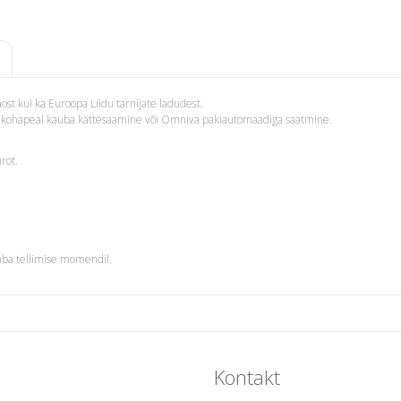
st kui ka Euroopa Liidu tarnijate ladudest.
i – kohapeal kauba kättesaamine või Omniva pakiautomaadiga saatmine.
rot.
uba tellimise momendil.
Kontakt