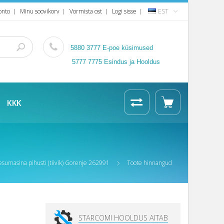
onto
Minu soovikorv
Vormista ost
Logi sisse
EST
5880 3777
E-poe küsimused
5777 7775 Esindus ja Hooldus
KKK
umasina pihusti (tiivik) Gorenje 262991
Toote hinnangud
STARCOMI HOOLDUS AITAB