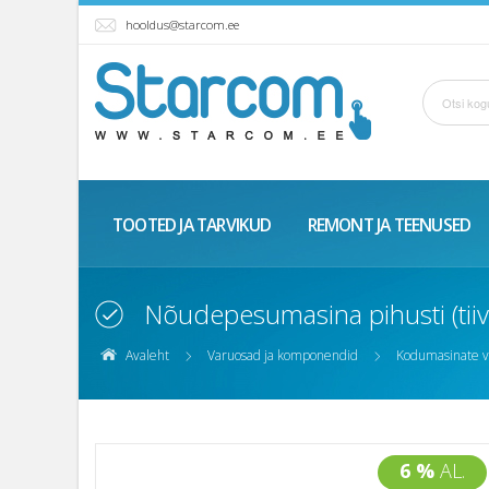
hooldus@starcom.ee
TOOTED JA TARVIKUD
REMONT JA TEENUSED
Nõudepesumasina pihusti (tii
Avaleht
Varuosad ja komponendid
Kodumasinate v
6 %
AL.