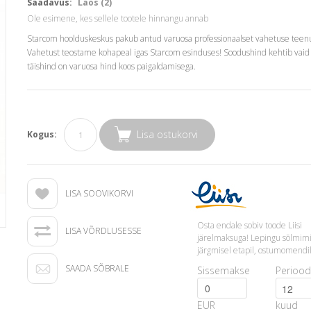
Saadavus:
Laos (2)
Ole esimene, kes sellele tootele hinnangu annab
Starcom hoolduskeskus pakub antud varuosa professionaalset vahetuse teenu
Vahetust teostame kohapeal igas Starcom esinduses! Soodushind kehtib vaid 
täishind on varuosa hind koos paigaldamisega.
Lisa ostukorvi
Kogus:
LISA SOOVIKORVI
Osta endale sobiv toode Liisi
LISA VÕRDLUSESSE
järelmaksuga! Lepingu sõlmim
järgmisel etapil, ostumomendil
SAADA SÕBRALE
Sissemakse
Periood
EUR
kuud