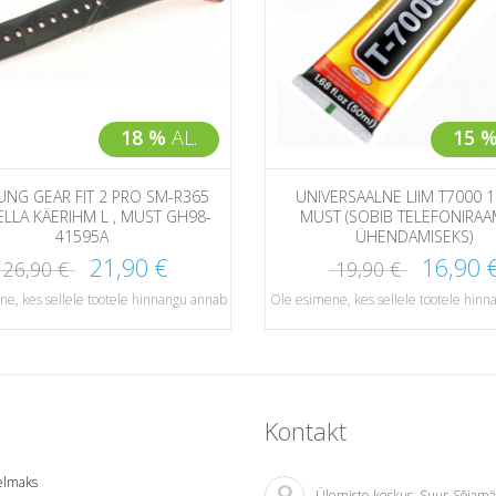
18 %
AL.
15 
NG GEAR FIT 2 PRO SM-R365
UNIVERSAALNE LIIM T7000 
ELLA KÄERIHM L , MUST GH98-
MUST (SOBIB TELEFONIRAA
41595A
ÜHENDAMISEKS)
21,90 €
16,90 
26,90 €
19,90 €
e, kes sellele tootele hinnangu annab
Ole esimene, kes sellele tootele hin
Kontakt
relmaks
Ülemiste keskus
, Suur-Sõjamä