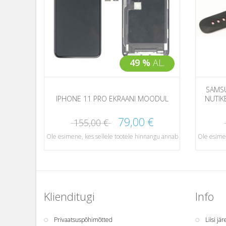
49 %
AL.
SAMSU
IPHONE 11 PRO EKRAANI MOODUL
NUTIK
79,00 €
155,00 €
Ole esimene, kes sellele tootele hinnangu annab
Ole esimen
Klienditugi
Info
Privaatsuspõhimõtted
Liisi jä