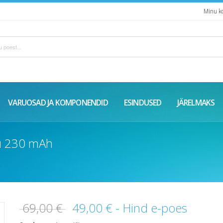
Minu k
VARUOSAD JA KOMPONENDID
ESINDUSED
JÄRELMAKS
ku 230 mAh
69,00 €
49,00 €
- Hind e-poes