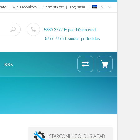
onto
Minu soovikorv
Vormista ost
Logi sisse
EST
5880 3777
E-poe küsimused
5777 7775 Esindus ja Hooldus
KKK
STARCOMI HOOLDUS AITAB