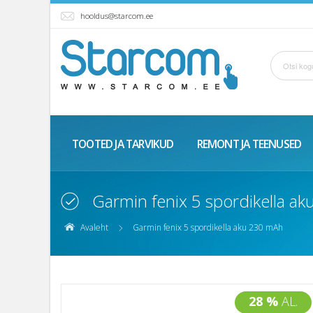
hooldus@starcom.ee
TOOTED JA TARVIKUD
REMONT JA TEENUSED
Garmin fenix 5 spordikella a
Avaleht
Garmin fenix 5 spordikella aku 230 mAh
28 %
AL.