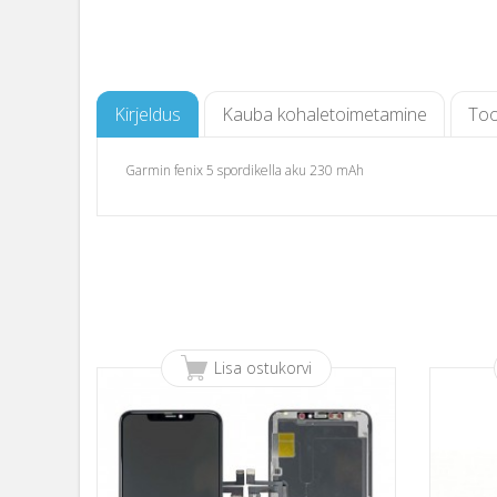
Kirjeldus
Kauba kohaletoimetamine
Too
Garmin fenix 5 spordikella aku 230 mAh
Lisa ostukorvi