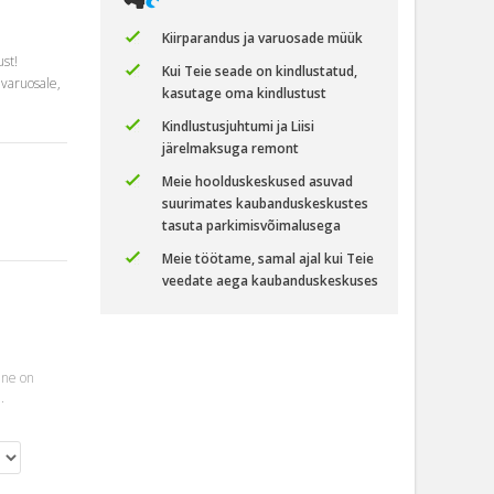
Kiirparandus ja varuosade müük
st!
Kui Teie seade on kindlustatud,
varuosale,
kasutage oma kindlustust
Kindlustusjuhtumi ja Liisi
järelmaksuga remont
Meie hoolduskeskused asuvad
suurimates kaubanduskeskustes
tasuta parkimisvõimalusega
Meie töötame, samal ajal kui Teie
veedate aega kaubanduskeskuses
ine on
.