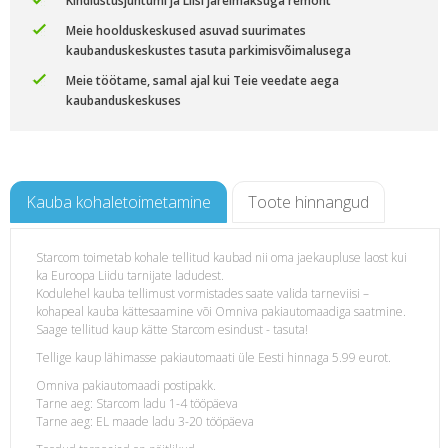
Kindlustusjuhtumi ja Liisi järelmaksuga remont
Meie hoolduskeskused asuvad suurimates
kaubanduskeskustes tasuta parkimisvõimalusega
Meie töötame, samal ajal kui Teie veedate aega
kaubanduskeskuses
Kauba kohaletoimetamine
Toote hinnangud
Starcom toimetab kohale tellitud kaubad nii oma jaekaupluse laost kui
ka Euroopa Liidu tarnijate ladudest.
onile
Kodulehel kauba tellimust vormistades saate valida tarneviisi –
kohapeal kauba kättesaamine või Omniva pakiautomaadiga saatmine.
Saage tellitud kaup kätte Starcom esindust - tasuta!
Tellige kaup lähimasse pakiautomaati üle Eesti hinnaga 5.99 eurot.
Omniva pakiautomaadi postipakk.
Tarne aeg: Starcom ladu 1-4 tööpäeva
Tarne aeg: EL maade ladu 3-20 tööpäeva