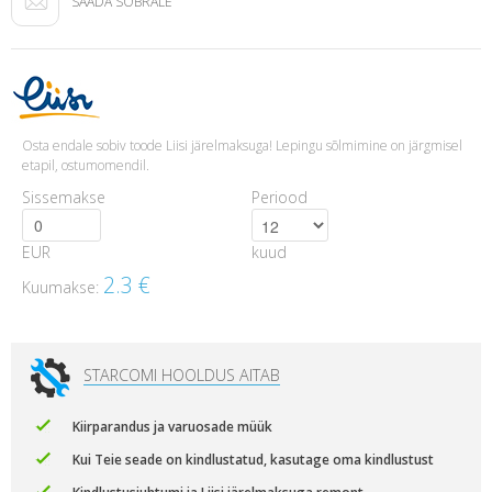
SAADA SÕBRALE
Osta endale sobiv toode Liisi järelmaksuga! Lepingu sõlmimine on järgmisel
etapil, ostumomendil.
Sissemakse
Periood
EUR
kuud
2.3
€
Kuumakse:
STARCOMI HOOLDUS AITAB
Kiirparandus ja varuosade müük
Kui Teie seade on kindlustatud, kasutage oma kindlustust