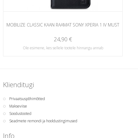
MOBILIZE CLASSIC KAAN RAAMAT SONY XPERIA 1 IV MUST
24,90 €
Ole esimene, kes sellele tootele hinnangu annab
Klienditugi
Privaatsuspõhimõtted
Makseviise
Soodustooted
Seadmete remondi ja hooldustingimused
Info