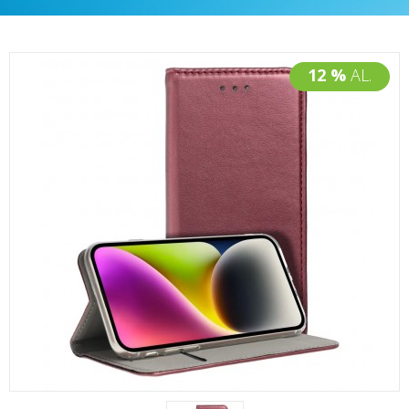
12 %
AL.