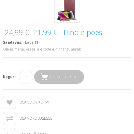
24,99 €
21,99 €
- Hind e-poes
Saadavus:
Laos (1)
Ole esimene, kes sellele tootele hinnangu annab
Lisa ostukorvi
Kogus:
LISA SOOVIKORVI
LISA VÕRDLUSESSE