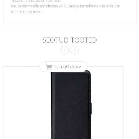
Toodud tarneajad on näitlikud.
Kauba olemasolu esindustes või EL laos ja tarnehinda näete kauba
tellimise momendil.
SEOTUD TOOTED
Lisa ostukorvi