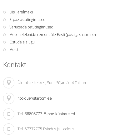
Liisi järelmaks
E-poe ostutingimused
Varuosade ostutingimused
Mobiiltelefonide remont üle Eesti (postiga saatmine)
Ostude ajalugu
Meist
Kontakt
Ülemiste keskus
, Suur-Sõjamäe 4,Tallinn
hooldus@starcom.ee
Tel.:
58803777
E-poe küsimused
Tel.:
57777775 Esindus ja Hooldus