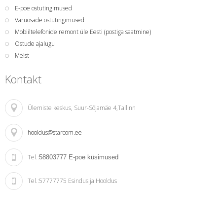
E-poe ostutingimused
Varuosade ostutingimused
Mobiiltelefonide remont üle Eesti (postiga saatmine)
Ostude ajalugu
Meist
Kontakt
Ülemiste keskus
, Suur-Sõjamäe 4,Tallinn
hooldus@starcom.ee
Tel.:
58803777
E-poe küsimused
Tel.:
57777775 Esindus ja Hooldus