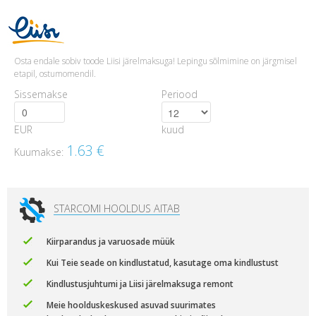
Osta endale sobiv toode Liisi järelmaksuga! Lepingu sõlmimine on järgmisel
etapil, ostumomendil.
Sissemakse
Periood
EUR
kuud
1.63
€
Kuumakse:
STARCOMI HOOLDUS AITAB
Kiirparandus ja varuosade müük
Kui Teie seade on kindlustatud, kasutage oma kindlustust
Kindlustusjuhtumi ja Liisi järelmaksuga remont
Meie hoolduskeskused asuvad suurimates