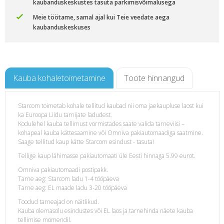
kaubanduskeskustes tasuta parkimisvõimalusega
Meie töötame, samal ajal kui Teie veedate aega
kaubanduskeskuses
Kauba kohaletoimetamine
Toote hinnangud
Starcom toimetab kohale tellitud kaubad nii oma jaekaupluse laost kui
ka Euroopa Liidu tarnijate ladudest.
Kodulehel kauba tellimust vormistades saate valida tarneviisi –
kohapeal kauba kättesaamine või Omniva pakiautomaadiga saatmine.
Saage tellitud kaup kätte Starcom esindust - tasuta!
Tellige kaup lähimasse pakiautomaati üle Eesti hinnaga 5.99 eurot.
Omniva pakiautomaadi postipakk.
Tarne aeg: Starcom ladu 1-4 tööpäeva
Tarne aeg: EL maade ladu 3-20 tööpäeva
Toodud tarneajad on näitlikud.
Kauba olemasolu esindustes või EL laos ja tarnehinda näete kauba
tellimise momendil.