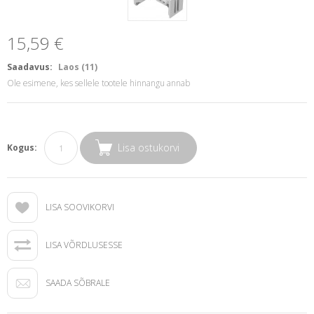
15,59 €
Saadavus:
Laos (11)
Ole esimene, kes sellele tootele hinnangu annab
Lisa ostukorvi
Kogus:
LISA SOOVIKORVI
LISA VÕRDLUSESSE
SAADA SÕBRALE