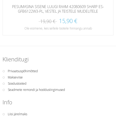
PESUMASINA SISENE LUUGI RAAM 42080609 SHARP ES-
GFB6122W3-PL, VESTEL JA TEISTELE MUDELITELE
15,90 €
19,90 €
Ole esimene, kes sellele tootele hinnangu annab
Klienditugi
Privaatsuspõhimõtted
Makseviise
Soodustooted
Seadmete remondi ja hooldustingimused
Info
Liisi järelmaks